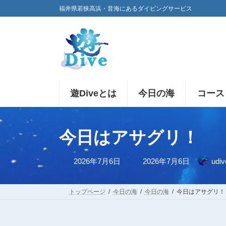
コ
ナ
福井県若狭高浜・音海にあるダイビングサービス
ン
ビ
テ
ゲ
ン
ー
ツ
シ
へ
ョ
ス
ン
キ
に
遊Diveとは
今日の海
コース
ッ
移
プ
動
今日はアサグリ！
最
2026年7月6日
2026年7月6日
udiv
終
更
新
日
トップページ
今日の海
今日の海
今日はアサグリ！
時
: