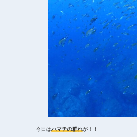
今日は
ハマチの群れ
が！！