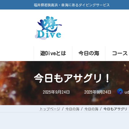
コ
ナ
福井県若狭高浜・音海にあるダイビングサービス
ン
ビ
テ
ゲ
ン
ー
ツ
シ
へ
ョ
ス
ン
キ
に
ッ
移
プ
動
遊Diveとは
今日の海
コース
今日もアサグリ！
最
2025年9月24日
2025年9月24日
ud
終
更
新
日
トップページ
今日の海
今日の海
今日もアサグリ
時
: