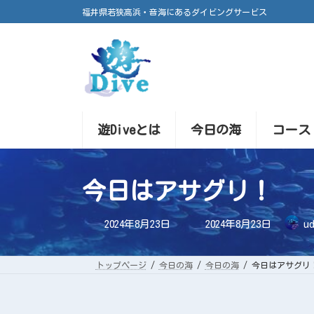
コ
ナ
福井県若狭高浜・音海にあるダイビングサービス
ン
ビ
テ
ゲ
ン
ー
ツ
シ
へ
ョ
ス
ン
キ
に
ッ
移
プ
動
遊Diveとは
今日の海
コース
今日はアサグリ！
最
2024年8月23日
2024年8月23日
ud
終
更
新
日
トップページ
今日の海
今日の海
今日はアサグリ
時
: