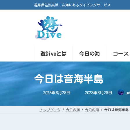
コ
ナ
福井県若狭高浜・音海にあるダイビングサービス
ン
ビ
テ
ゲ
ン
ー
ツ
シ
へ
ョ
ス
ン
キ
に
ッ
移
プ
動
遊Diveとは
今日の海
コース
今日は音海半島
最
2023年8月28日
2023年8月28日
ud
終
更
新
日
トップページ
今日の海
今日の海
今日は音海半島
時
: