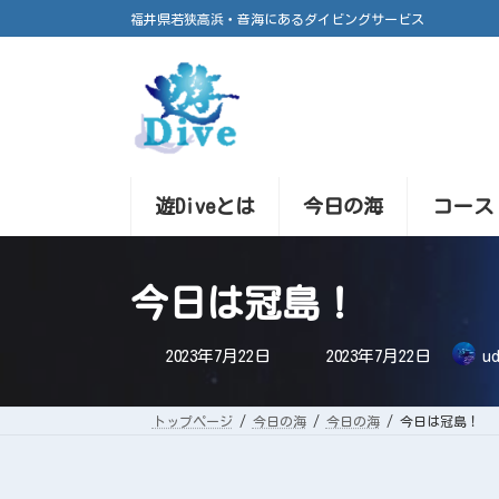
コ
ナ
福井県若狭高浜・音海にあるダイビングサービス
ン
ビ
テ
ゲ
ン
ー
ツ
シ
へ
ョ
ス
ン
キ
に
ッ
移
プ
動
遊Diveとは
今日の海
コース
今日は冠島！
最
2023年7月22日
2023年7月22日
ud
終
更
新
日
トップページ
今日の海
今日の海
今日は冠島！
時
: